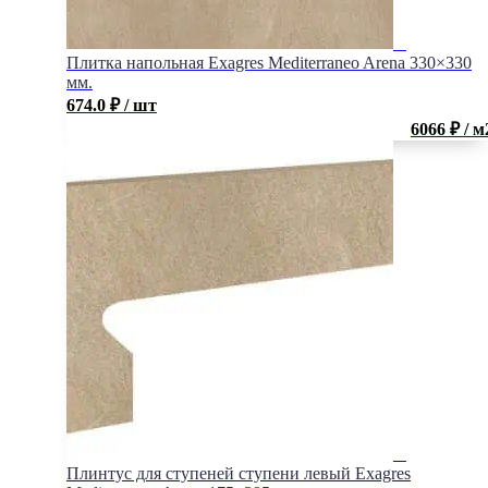
Плитка напольная Exagres Mediterraneo Arena 330×330
мм.
674.0
₽
/ шт
6066 ₽ / м
Плинтус для ступеней ступени левый Exagres