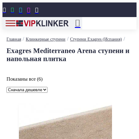





/
/
/
Главная
Клинкерные ступени
Ступени Exagres (Испания)
Exagres Mediterraneo Arena ступени и
напольная плитка
Цены:
Показаны все (6)
по
возрастанию