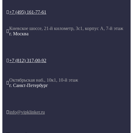
+7 (495) 161-77-61

Киевское шоссе, 21-й километр, 3с1, корпус А, 7-й этаж

г. Москва
+7 (812) 317-00-92

Октябрьская наб., 10к1, 10-й этаж

г. Санкт-Петербург
info@vipklinker.ru
