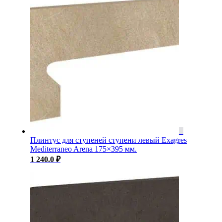
Плинтус для ступеней ступени левый Exagres
Mediterraneo Arena 175×395 мм.
1 240.0
₽