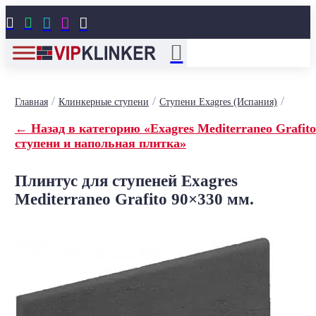





/
/
/
Главная
Клинкерные ступени
Ступени Exagres (Испания)
← Назад в категорию «Exagres Mediterraneo Grafito
ступени и напольная плитка»
Плинтус для ступеней Exagres
Mediterraneo Grafito 90×330 мм.