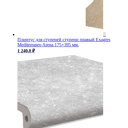
Плинтус для ступеней ступени правый Exagres
Mediterraneo Arena 175×395 мм.
1 240.0
₽