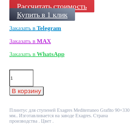
Рассчитать стоимость
Купить в 1 клик
Заказать в
Telegram
Заказать в
MAX
Заказать в
WhatsApp
Количество
товара
Плинтус
для
В корзину
ступеней
Exagres
Mediterraneo
Grafito
Плинтус для ступеней Exagres Mediterraneo Grafito 90×330
90x330
мм.. Изготавливается на заводе Exagres. Страна
мм.
производства . Цвет .