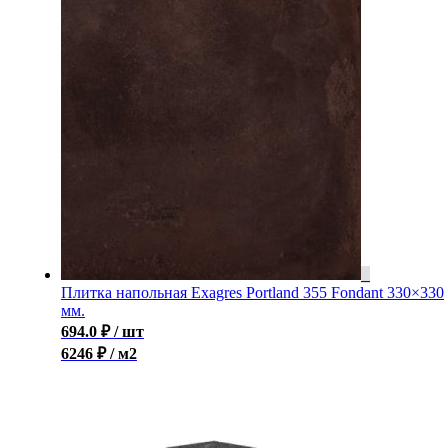
Плитка напольная Exagres Portland 355 Fondant 330×330
мм.
694.0
₽
/ шт
6246 ₽ / м2