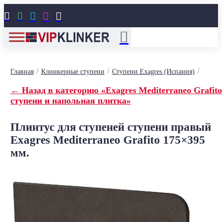





/
/
/
Главная
Клинкерные ступени
Ступени Exagres (Испания)
← Назад в категорию «Exagres Mediterraneo Grafito
ступени и напольная плитка»
Плинтус для ступеней ступени правый
Exagres Mediterraneo Grafito 175×395
мм.