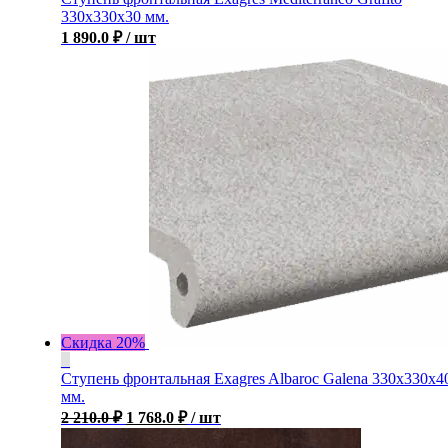
330x330x30 мм.
1 890.0
₽
/ шт
Скидка 20%
Ступень фронтальная Exagres Albaroc Galena 330x330x4
мм.
2 210.0
₽
1 768.0
₽
/ шт