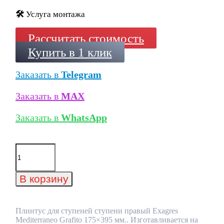
🛠️
Услуга монтажа
Рассчитать стоимость
Купить в 1 клик
Заказать в
Telegram
Заказать в
MAX
Заказать в
WhatsApp
Количество
товара
Плинтус
для
В корзину
ступеней
ступени
правый
Exagres
Плинтус для ступеней ступени правый Exagres
Mediterraneo
Mediterraneo Grafito 175×395 мм.. Изготавливается на