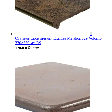
Ступень фронтальная Exagres Metalica 329 Volcano
330×330 мм R9
1 960.0
₽
/ шт