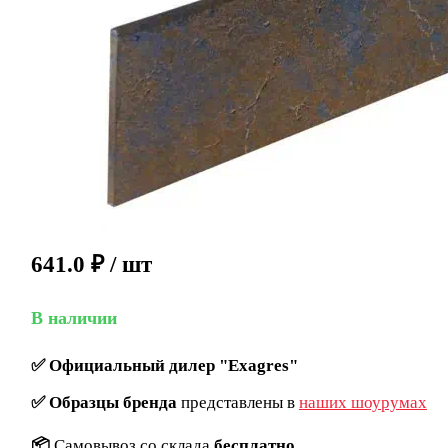
641.0
₽
/ шт
В наличии
✅
Официальный дилер "Exagres"
✅
Образцы бренда
представлены в
наших шоурумах
📦
Самовывоз со склада
бесплатно