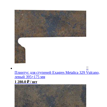
Плинтус для ступеней Exagres Metalica 329 Vulcano,
левый 395×175 мм
1 280.0
₽
/ шт