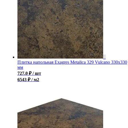
Плитка напольная Exagres Metalica 329 Vulcano 330х330
мм
727.0
₽
/ шт
6543 ₽ / м2