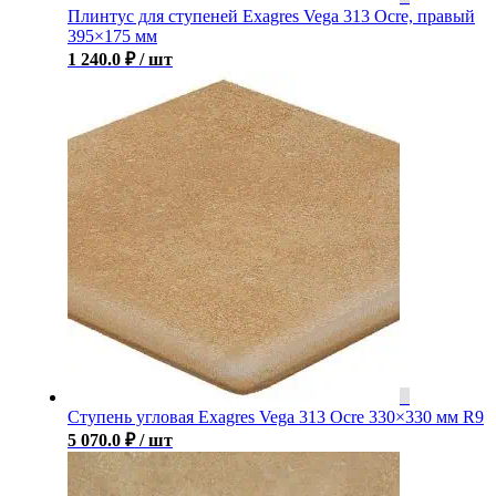
Плинтус для ступеней Exagres Vega 313 Ocre, правый
395×175 мм
1 240.0
₽
/ шт
Ступень угловая Exagres Vega 313 Ocre 330×330 мм R9
5 070.0
₽
/ шт