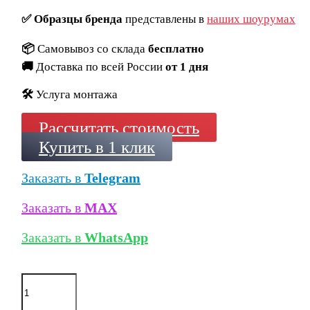
✅
Образцы бренда
представлены в
наших шоурумах
📦
Самовывоз со склада
бесплатно
🚚
Доставка по всей России
от 1 дня
🛠️
Услуга монтажа
Рассчитать стоимость
Купить в 1 клик
Заказать в
Telegram
Заказать в
MAX
Заказать в
WhatsApp
Количество
товара
Плинтус