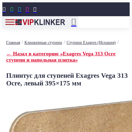





/
/
/
Главная
Клинкерные ступени
Ступени Exagres (Испания)
← Назад в категорию «Exagres Vega 313 Ocre
ступени и напольная плитка»
Плинтус для ступеней Exagres Vega 313
Ocre, левый 395×175 мм