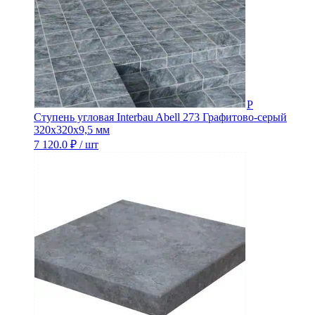
Ступень угловая Interbau Abell 273 Графитово-серый
320x320x9,5 мм
7 120.0
₽
/ шт