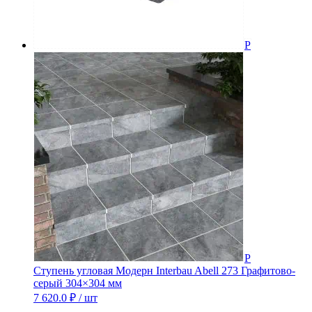
Ступень угловая Модерн Interbau Abell 273 Графитово-
серый 304×304 мм
7 620.0
₽
/ шт