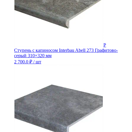
Ступень с капиносом Interbau Abell 273 Графитово-
серый 310×320 мм
2 700.0
₽
/ шт