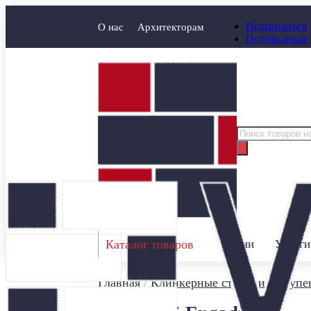
Подписаться
О нас
Архитекторам
Подписаться
Поиск
товаров
Каталог товаров
Акции
Услуги
Главная
/
Клинкерные ступени
/
Ступен