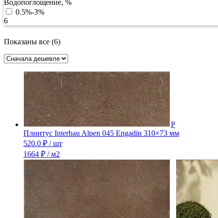
Водопоглощение, %
0.5%-3%
6
Цены:
Показаны все (6)
по
возрастанию
Плинтус Interbau Alpen 045 Engadin 310×73 мм
520.0
₽
/ шт
1664 ₽ / м2