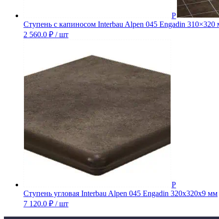
Ступень с капиносом Interbau Alpen 045 Engadin 310×320
2 560.0
₽
/ шт
Ступень угловая Interbau Alpen 045 Engadin 320x320x9 мм
7 120.0
₽
/ шт