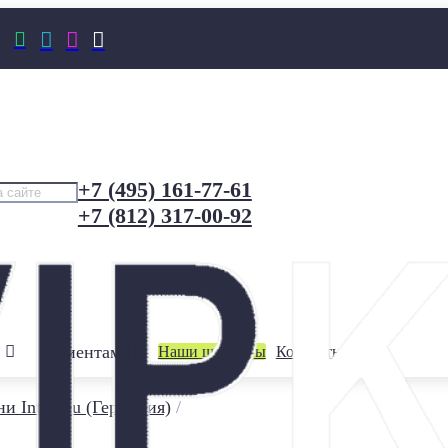




+7 (495) 161-77-61
+7 (812) 317-00-92
Клиентам
Наши шоурумы
Контакты
и Interbau (Германия)
/