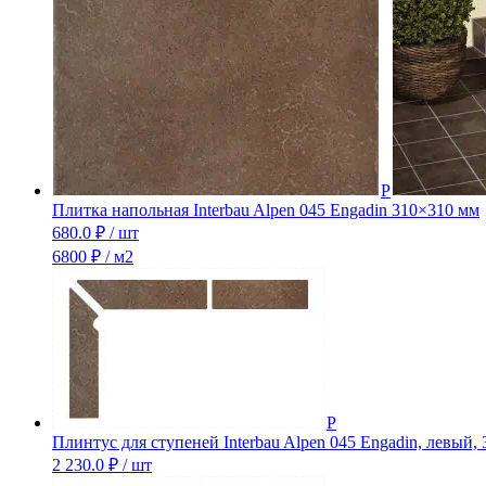
Плитка напольная Interbau Alpen 045 Engadin 310×310 мм
680.0
₽
/ шт
6800 ₽ / м2
Плинтус для ступеней Interbau Alpen 045 Engadin, левый, 
2 230.0
₽
/ шт