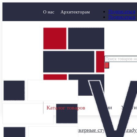
Подписаться
О нас
Архитекторам
Подписаться
Поиск
товаров
Каталог товаров
Акции
Услуги
Главная
/
Клинкерные ступени
/
Parady