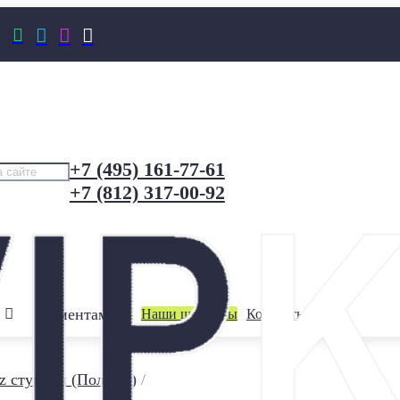




+7 (495) 161-77-61
+7 (812) 317-00-92
Клиентам
Наши шоурумы
Контакты
z ступени (Польша)
/