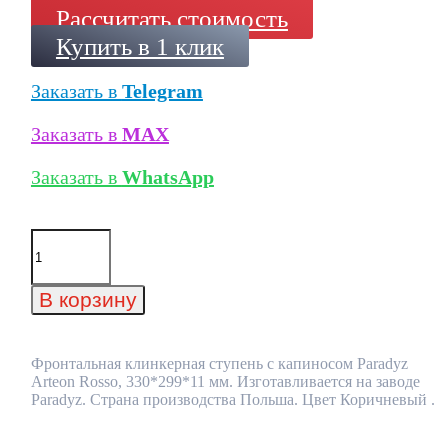
Рассчитать стоимость
Купить в 1 клик
Заказать в
Telegram
Заказать в
MAX
Заказать в
WhatsApp
Количество
товара
Фронтальная
клинкерная
В корзину
ступень
с
капиносом
Paradyz
Фронтальная клинкерная ступень с капиносом Paradyz
Arteon
Arteon Rosso, 330*299*11 мм. Изготавливается на заводе
Rosso,
Paradyz. Страна производства Польша. Цвет Коричневый .
330*299*11
мм