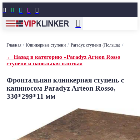





/
/
/
Главная
Клинкерные ступени
Paradyz ступени (Польша)
← Назад в категорию «Paradyz Arteon Rosso
ступени и напольная плитка»
Фронтальная клинкерная ступень с
капиносом Paradyz Arteon Rosso,
330*299*11 мм