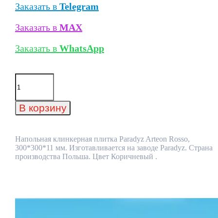
Заказать в
Telegram
Заказать в
MAX
Заказать в
WhatsApp
Количество
товара
Напольная
клинкерная
В корзину
плитка
Paradyz
Arteon
Rosso,
Напольная клинкерная плитка Paradyz Arteon Rosso,
300*300*11
300*300*11 мм. Изготавливается на заводе Paradyz. Страна
мм
производства Польша. Цвет Коричневый .