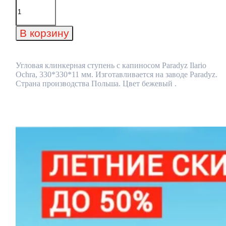
Количество
товара
Угловая
клинкерная
В корзину
ступень
с
капиносом
Paradyz
Угловая клинкерная ступень с капиносом Paradyz Ilario
Ilario
Ochra, 330*330*11 мм. Изготавливается на заводе Paradyz.
Ochra,
Страна производства Польша. Цвет бежевый .
330*330*11
мм