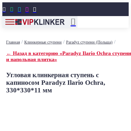





/
/
/
Главная
Клинкерные ступени
Paradyz ступени (Польша)
← Назад в категорию «Paradyz Ilario Ochra ступени
и напольная плитка»
Угловая клинкерная ступень с
капиносом Paradyz Ilario Ochra,
330*330*11 мм