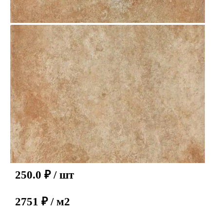
250.0
₽
/ шт
2751 ₽ / м2