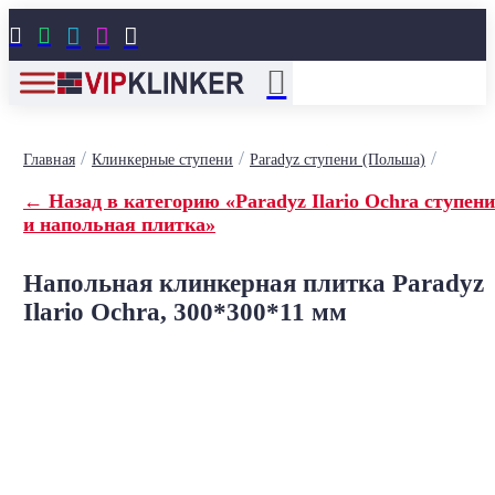





/
/
/
Главная
Клинкерные ступени
Paradyz ступени (Польша)
← Назад в категорию «Paradyz Ilario Ochra ступени
и напольная плитка»
Напольная клинкерная плитка Paradyz
Ilario Ochra, 300*300*11 мм