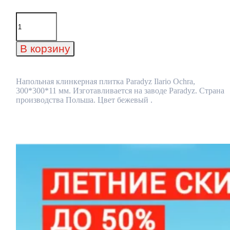
Количество
товара
Напольная
клинкерная
В корзину
плитка
Paradyz
Ilario
Ochra,
Напольная клинкерная плитка Paradyz Ilario Ochra,
300*300*11
300*300*11 мм. Изготавливается на заводе Paradyz. Страна
мм
производства Польша. Цвет бежевый .