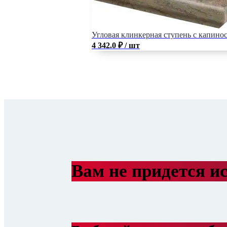
Угловая клинкерная ступень с капиносо
4 342.0
₽
/ шт
Вам не придется ис