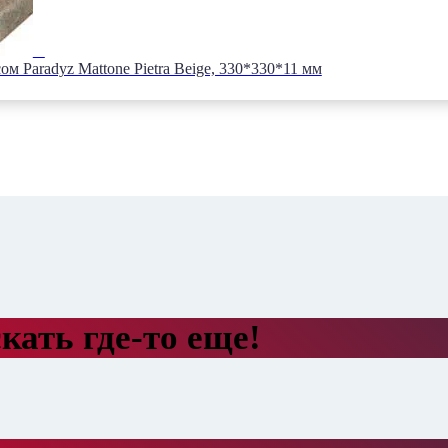
м Paradyz Mattone Pietra Beige, 330*330*11 мм
кать где-то еще!