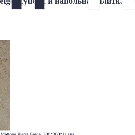
Beige ступени и напольная плитка
Mattone Pietra Beige, 300*300*11 мм