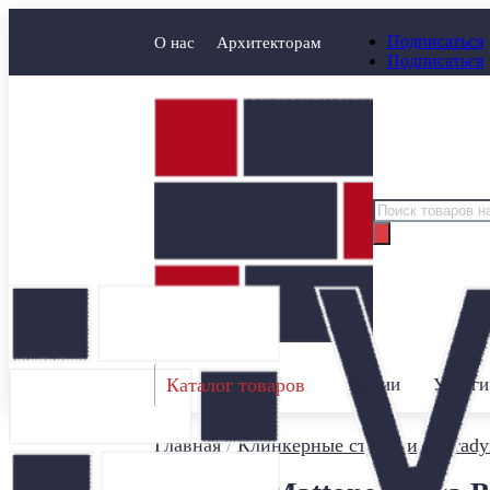
Подписаться
О нас
Архитекторам
Подписаться
Поиск
товаров
Каталог товаров
Акции
Услуги
Главная
/
Клинкерные ступени
/
Parady