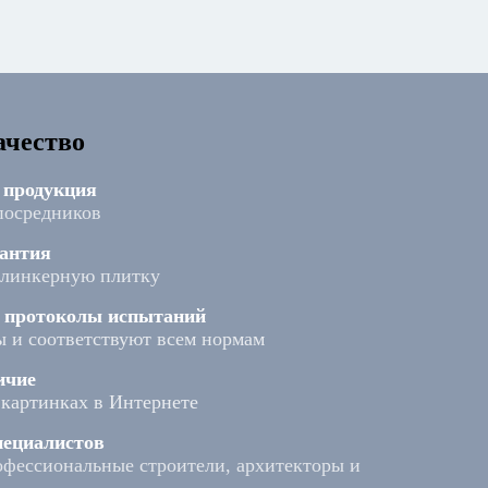
ачество
 продукция
посредников
антия
клинкерную плитку
и протоколы испытаний
 и соответствуют всем нормам
ичие
а картинках в Интернете
ециалистов
фессиональные строители, архитекторы и