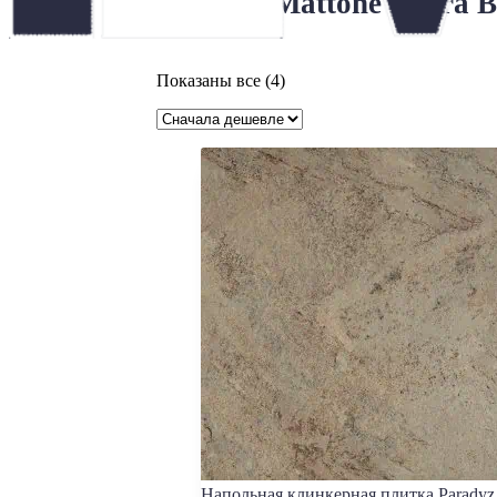
Paradyz Mattone Pietra 
Цены:
Показаны все (4)
по
возрастанию
Напольная клинкерная плитка Paradyz 