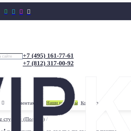




+7 (495) 161-77-61
+7 (812) 317-00-92
Клиентам
Наши шоурумы
Контакты
z ступени (Польша)
/