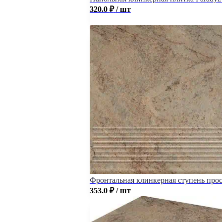
320.0
₽
/ шт
Фронтальная клинкерная ступень проста
353.0
₽
/ шт