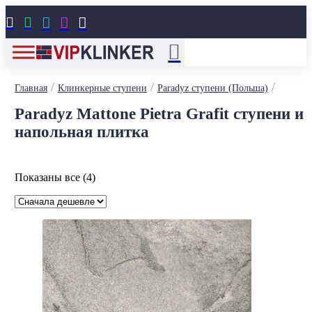





/
/
/
Главная
Клинкерные ступени
Paradyz ступени (Польша)
Paradyz Mattone Pietra Grafit ступени и
напольная плитка
Цены:
Показаны все (4)
по
возрастанию