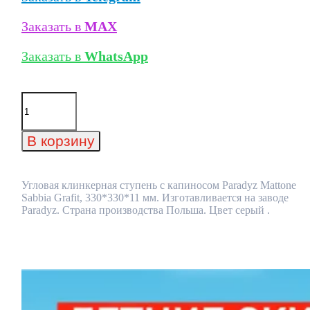
Заказать в
MAX
Заказать в
WhatsApp
Количество
товара
Угловая
клинкерная
В корзину
ступень
с
капиносом
Paradyz
Угловая клинкерная ступень с капиносом Paradyz Mattone
Mattone
Sabbia Grafit, 330*330*11 мм. Изготавливается на заводе
Sabbia
Paradyz. Страна производства Польша. Цвет серый .
Grafit,
330*330*11
мм