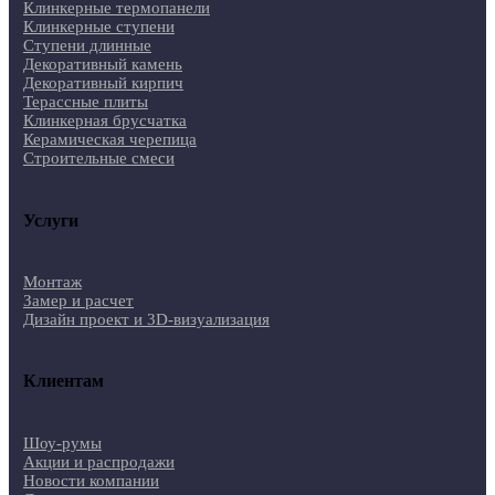
Клинкерные термопанели
Клинкерные ступени
Ступени длинные
Декоративный камень
Декоративный кирпич
Терассные плиты
Клинкерная брусчатка
Керамическая черепица
Строительные смеси
Услуги
Монтаж
Замер и расчет
Дизайн проект и 3D-визуализация
Клиентам
Шоу-румы
Акции и распродажи
Новости компании