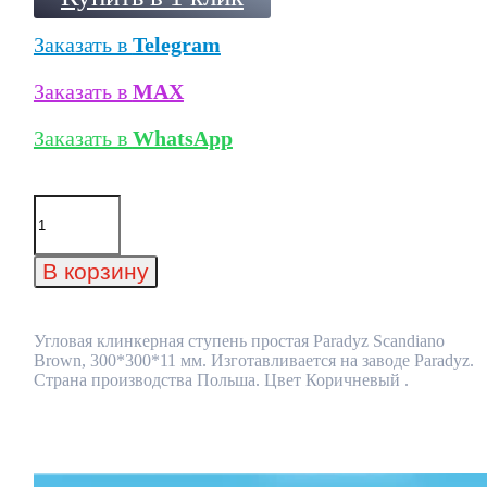
Заказать в
Telegram
Заказать в
MAX
Заказать в
WhatsApp
Количество
товара
Угловая
клинкерная
В корзину
ступень
простая
Paradyz
Scandiano
Угловая клинкерная ступень простая Paradyz Scandiano
Brown,
Brown, 300*300*11 мм. Изготавливается на заводе Paradyz.
300*300*11
Страна производства Польша. Цвет Коричневый .
мм