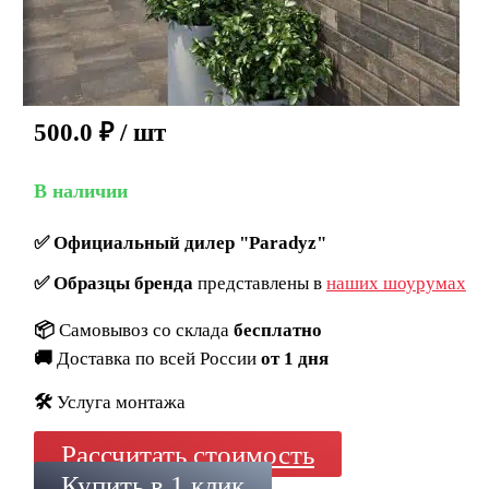
500.0
₽
/ шт
В наличии
✅
Официальный дилер "Paradyz"
✅
Образцы бренда
представлены в
наших шоурумах
📦
Самовывоз со склада
бесплатно
🚚
Доставка по всей России
от 1 дня
🛠️
Услуга монтажа
Рассчитать стоимость
Купить в 1 клик