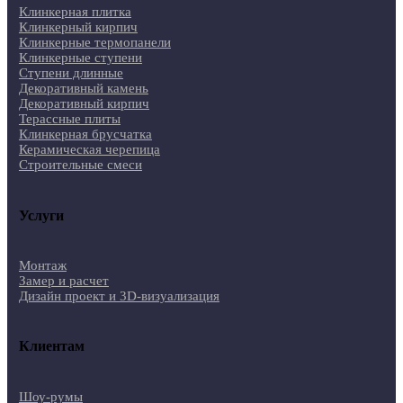
Клинкерная плитка
Клинкерный кирпич
Клинкерные термопанели
Клинкерные ступени
Ступени длинные
Декоративный камень
Декоративный кирпич
Терассные плиты
Клинкерная брусчатка
Керамическая черепица
Строительные смеси
Услуги
Монтаж
Замер и расчет
Дизайн проект и 3D-визуализация
Клиентам
Шоу-румы