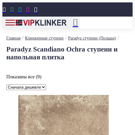





/
/
/
Главная
Клинкерные ступени
Paradyz ступени (Польша)
Paradyz Scandiano Ochra ступени и
напольная плитка
Цены:
Показаны все (9)
по
возрастанию