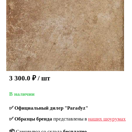
3 300.0
₽
/ шт
В наличии
✅
Официальный дилер "Paradyz"
✅
Образцы бренда
представлены в
наших шоурумах
📦
Самовывоз со склада
бесплатно