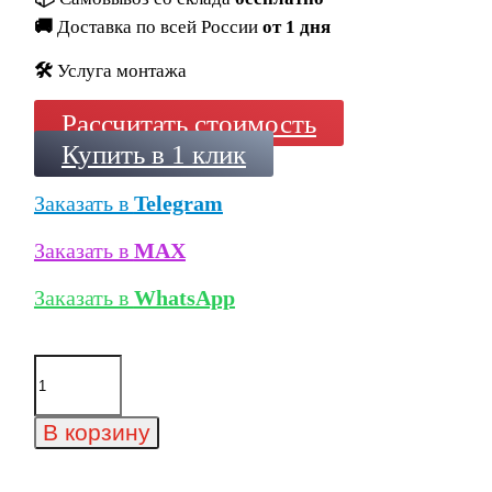
🚚
Доставка по всей России
от 1 дня
🛠️
Услуга монтажа
Рассчитать стоимость
Купить в 1 клик
Заказать в
Telegram
Заказать в
MAX
Заказать в
WhatsApp
Количество
товара
Угловая
клинкерная
В корзину
ступень
с
капиносом