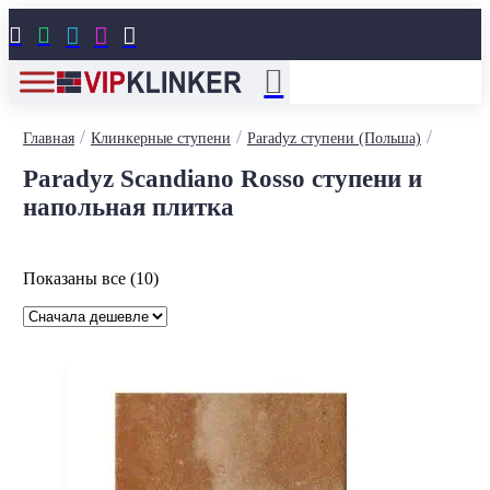





/
/
/
Главная
Клинкерные ступени
Paradyz ступени (Польша)
Paradyz Scandiano Rosso ступени и
напольная плитка
Цены:
Показаны все (10)
по
возрастанию