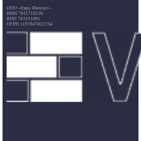
ООО «Евро Импорт»
ИНН 7811719230
КПП 781101001
ОГРН 1197847021734