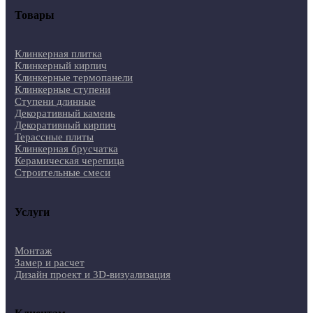
Товары
Клинкерная плитка
Клинкерный кирпич
Клинкерные термопанели
Клинкерные ступени
Ступени длинные
Декоративный камень
Декоративный кирпич
Терассные плиты
Клинкерная брусчатка
Керамическая черепица
Строительные смеси
Услуги
Монтаж
Замер и расчет
Дизайн проект и 3D-визуализация