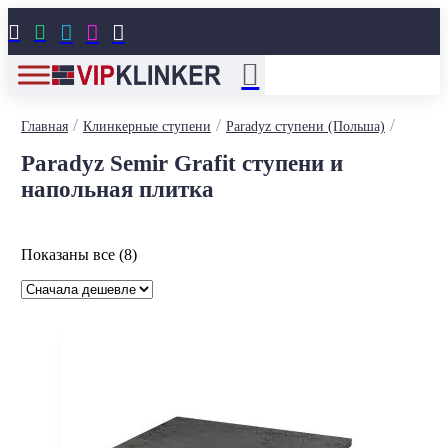





/
/
/
Главная
Клинкерные ступени
Paradyz ступени (Польша)
Paradyz Semir Grafit ступени и
напольная плитка
Цены:
Показаны все (8)
по
возрастанию