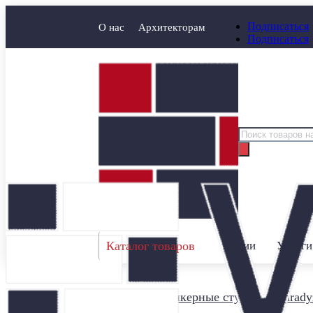
Подписаться
О нас
Архитекторам
Подписаться
Поиск
товаров
Каталог товаров
Акции
Услуги
Главная
/
Клинкерные ступени
/
Parady