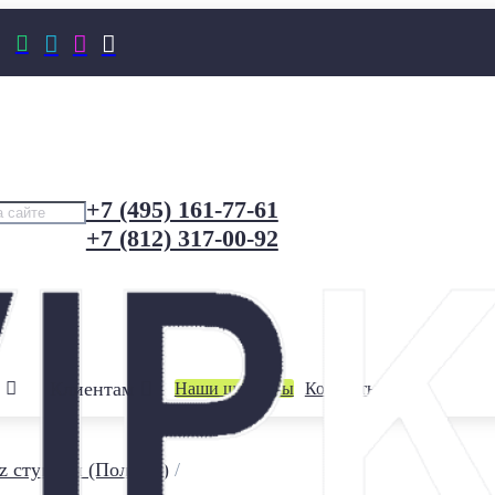




+7 (495) 161-77-61
+7 (812) 317-00-92
Клиентам
Наши шоурумы
Контакты
z ступени (Польша)
/