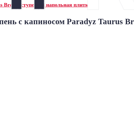
s Brown ступени и напольная плитка»
пень с капиносом Paradyz Taurus B