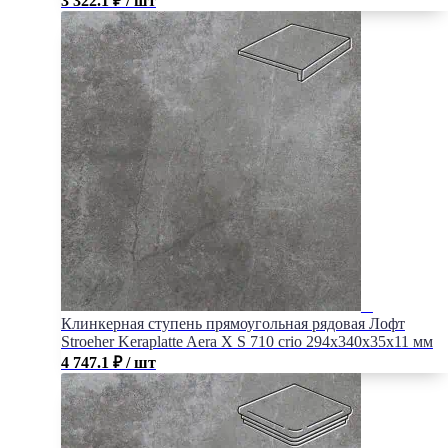
3 322.1
₽
/ шт
Клинкерная ступень прямоугольная рядовая Лофт
Stroeher Keraplatte Aera X S 710 crio 294х340х35х11 мм
4 747.1
₽
/ шт