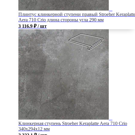
Плинтус клинкерной ступени правый Stroeher Keraplatt
Aera 710 Crio длина стороны угла 290 мм
3 116.9
₽
/ шт
Клинкерная ступень Stroeher Keraplatte Aera 710 Crio
340x294x12 мм