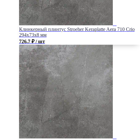
Клинкерный плинтус Stroeher Keraplatte Aera 710 Crio
294х73х8 мм
726.7
₽
/ шт