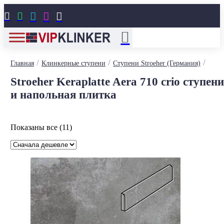





/
/
/
Главная
Клинкерные ступени
Ступени Stroeher (Германия)
Stroeher Keraplatte Aera 710 crio ступени
и напольная плитка
Цены:
Показаны все (11)
по
возрастанию