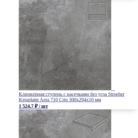
Клинкерная ступень с насечками без угла Stroeher
Keraplatte Aera 710 Crio 300x294x10 мм
1 524.7
₽
/ шт