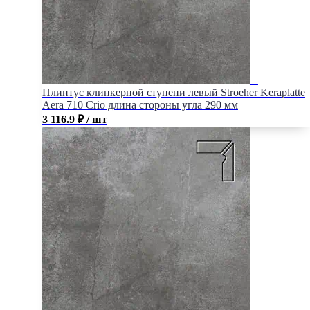
Плинтус клинкерной ступени левый Stroeher Keraplatte
Aera 710 Crio длина стороны угла 290 мм
3 116.9
₽
/ шт