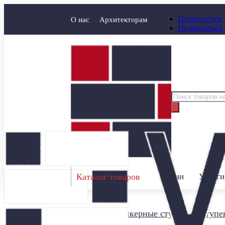
Подписаться
О нас
Архитекторам
Подписаться
Поиск
товаров
Каталог товаров
Акции
Услуги
Главная
/
Клинкерные ступени
/
Ступен