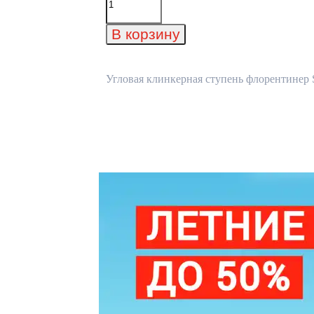
товара
Угловая
клинкерная
В корзину
ступень
флорентинер
Stroeher
Keraplatte
Угловая клинкерная ступень флорентинер St
Asar
640
maro
345x345x12
мм