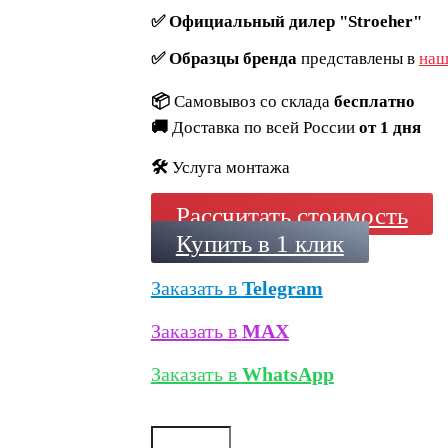
✅
Официальный дилер "Stroeher"
✅
Образцы бренда
представлены в
наш
📦
Самовывоз со склада
бесплатно
🚚
Доставка по всей России
от 1 дня
🛠️
Услуга монтажа
Рассчитать стоимость
Купить в 1 клик
Заказать в
Telegram
Заказать в
MAX
Заказать в
WhatsApp
Количество