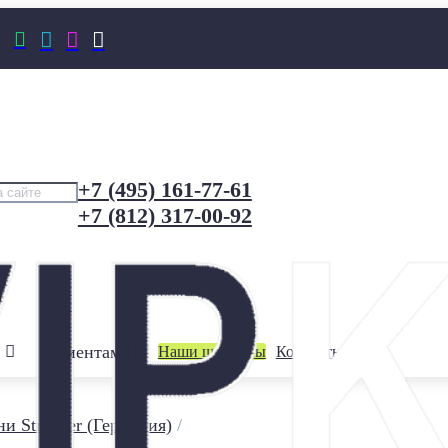




+7 (495) 161-77-61
+7 (812) 317-00-92
Клиентам
Наши шоурумы
Контакты
и Stroeher (Германия)
/