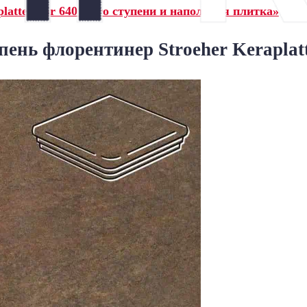
latte Asar 640 maro ступени и напольная плитка»
ень флорентинер Stroeher Keraplat