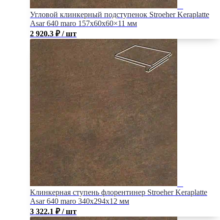
Угловой клинкерный подступенок Stroeher Keraplatte
Asar 640 maro 157х60х60×11 мм
2 920.3
₽
/ шт
Клинкерная ступень флорентинер Stroeher Keraplatte
Asar 640 maro 340x294x12 мм
3 322.1
₽
/ шт