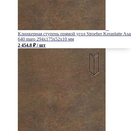
Клинкерная ступень прямой угол Stroeher Keraplatte Asa
640 maro 294x175x52x10 мм
2 454.8
₽
/ шт