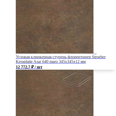
Угловая клинкерная ступень флорентинер Stroeher
Keraplatte Asar 640 maro 345x345x12 мм
12 772.7
₽
/ шт