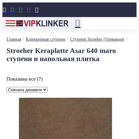





/
/
/
Главная
Клинкерные ступени
Ступени Stroeher (Германия)
Stroeher Keraplatte Asar 640 maro
ступени и напольная плитка
Цены:
Показаны все (7)
по
возрастанию