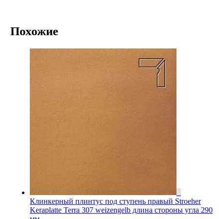
Похожие
Клинкерный плинтус под ступень правый Stroeher
Keraplatte Terra 307 weizengelb длина стороны угла 290
мм