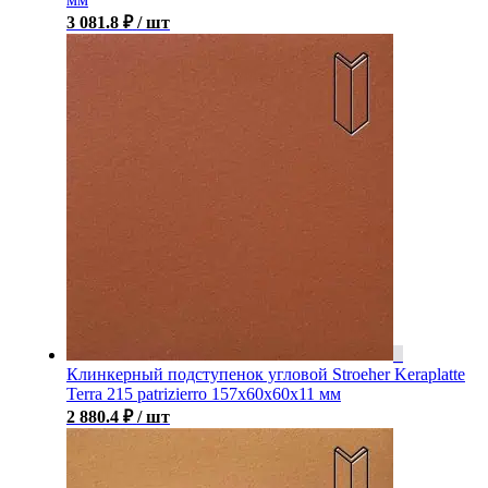
3 081.8
₽
/ шт
Клинкерный подступенок угловой Stroeher Keraplatte
Terra 215 patrizierro 157х60х60х11 мм
2 880.4
₽
/ шт