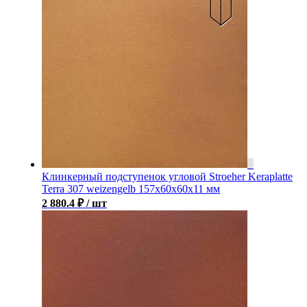
Клинкерный подступенок угловой Stroeher Keraplatte
Terra 307 weizengelb 157х60х60х11 мм
2 880.4
₽
/ шт