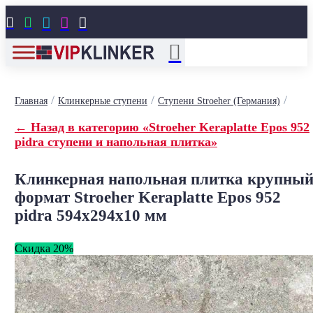





/
/
/
Главная
Клинкерные ступени
Ступени Stroeher (Германия)
← Назад в категорию «Stroeher Keraplatte Epos 952
pidra ступени и напольная плитка»
Клинкерная напольная плитка крупны
формат Stroeher Keraplatte Epos 952
pidra 594х294х10 мм
Скидка 20%