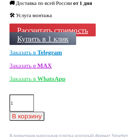
🚚
Доставка по всей России
от 1 дня
🛠️
Услуга монтажа
Рассчитать стоимость
Купить в 1 клик
Заказать в
Telegram
Заказать в
MAX
Заказать в
WhatsApp
Количество
товара
Клинкерная
напольная
В корзину
плитка
крупный
формат
Stroeher
Клинкерная напольная плитка крупный формат Stroeher