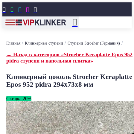





/
/
/
Главная
Клинкерные ступени
Ступени Stroeher (Германия)
← Назад в категорию «Stroeher Keraplatte Epos 952
pidra ступени и напольная плитка»
Клинкерный цоколь Stroeher Keraplatte
Epos 952 pidra 294х73х8 мм
Скидка 20%