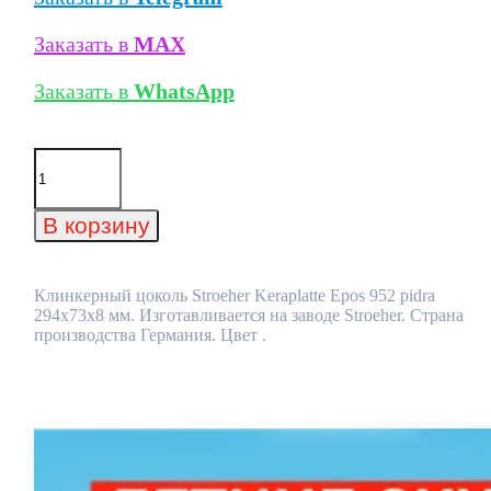
Заказать в
MAX
Заказать в
WhatsApp
Количество
товара
Клинкерный
цоколь
В корзину
Stroeher
Keraplatte
Epos
952
Клинкерный цоколь Stroeher Keraplatte Epos 952 pidra
pidra
294х73х8 мм. Изготавливается на заводе Stroeher. Страна
294х73х8
производства Германия. Цвет .
мм