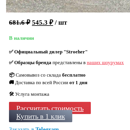
681.6
₽
545.3
₽
/ шт
В наличии
✅
Официальный дилер "Stroeher"
✅
Образцы бренда
представлены в
наших шоурумах
📦
Самовывоз со склада
бесплатно
🚚
Доставка по всей России
от 1 дня
🛠️
Услуга монтажа
Рассчитать стоимость
Купить в 1 клик
Заказать в
Telegram