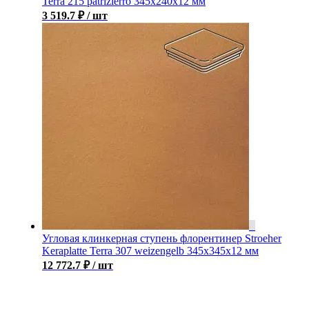
Terra 215 patrizierro 345х240х12 мм
3 519.7
₽
/ шт
Угловая клинкерная ступень флорентинер Stroeher
Keraplatte Terra 307 weizengelb 345х345х12 мм
12 772.7
₽
/ шт