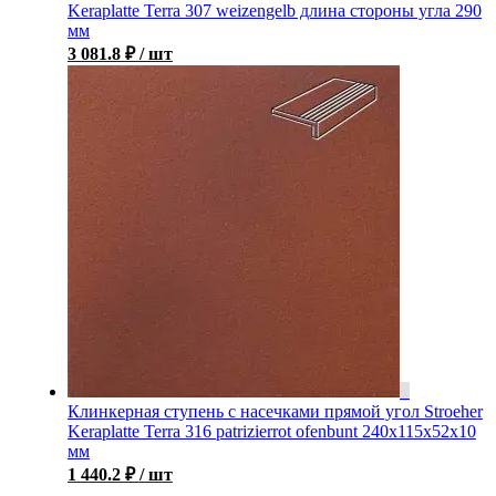
Keraplatte Terra 307 weizengelb длина стороны угла 290
мм
3 081.8
₽
/ шт
Клинкерная ступень с насечками прямой угол Stroeher
Keraplatte Terra 316 patrizierrot ofenbunt 240х115х52х10
мм
1 440.2
₽
/ шт