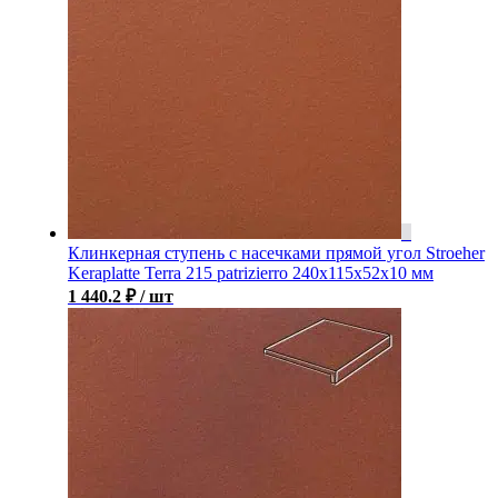
Клинкерная ступень с насечками прямой угол Stroeher
Keraplatte Terra 215 patrizierro 240х115х52х10 мм
1 440.2
₽
/ шт