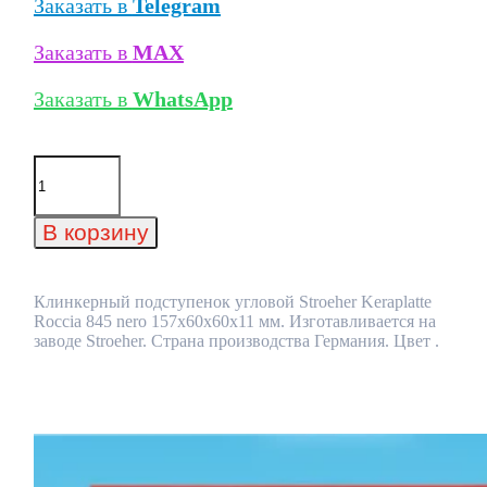
Заказать в
Telegram
Заказать в
MAX
Заказать в
WhatsApp
Количество
товара
Клинкерный
подступенок
В корзину
угловой
Stroeher
Keraplatte
Roccia
Клинкерный подступенок угловой Stroeher Keraplatte
845
Roccia 845 nero 157х60х60х11 мм. Изготавливается на
nero
заводе Stroeher. Страна производства Германия. Цвет .
157х60х60х11
мм