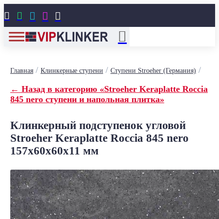





/
/
/
Главная
Клинкерные ступени
Ступени Stroeher (Германия)
← Назад в категорию «Stroeher Keraplatte Roccia
845 nero ступени и напольная плитка»
Клинкерный подступенок угловой
Stroeher Keraplatte Roccia 845 nero
157х60х60х11 мм