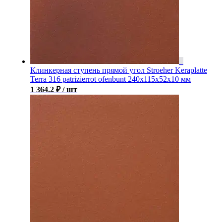
Клинкерная ступень прямой угол Stroeher Keraplatte
Terra 316 patrizierrot ofenbunt 240х115х52х10 мм
1 364.2
₽
/ шт