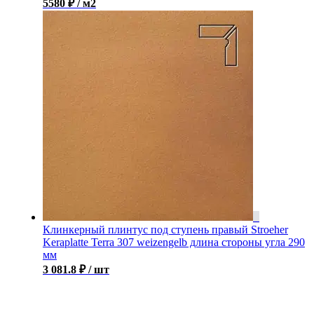
5580 ₽ / м2
Клинкерный плинтус под ступень правый Stroeher
Keraplatte Terra 307 weizengelb длина стороны угла 290
мм
3 081.8
₽
/ шт