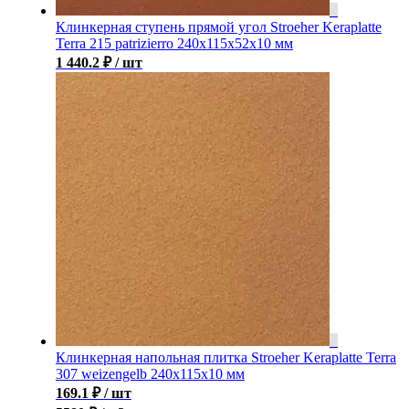
Клинкерная ступень прямой угол Stroeher Keraplatte
Terra 215 patrizierro 240х115х52х10 мм
1 440.2
₽
/ шт
Клинкерная напольная плитка Stroeher Keraplatte Terra
307 weizengelb 240х115х10 мм
169.1
₽
/ шт