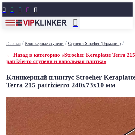





/
/
/
Главная
Клинкерные ступени
Ступени Stroeher (Германия)
← Назад в категорию «Stroeher Keraplatte Terra 215
patrizierro ступени и напольная плитка»
Клинкерный плинтус Stroeher Keraplatt
Terra 215 patrizierro 240х73х10 мм