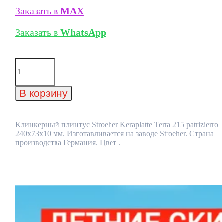
Заказать в
MAX
Заказать в
WhatsApp
Количество
товара
Клинкерный
плинтус
В корзину
Stroeher
Keraplatte
Terra
215
Клинкерный плинтус Stroeher Keraplatte Terra 215 patrizierro
patrizierro
240х73х10 мм. Изготавливается на заводе Stroeher. Страна
240х73х10
производства Германия. Цвет .
мм