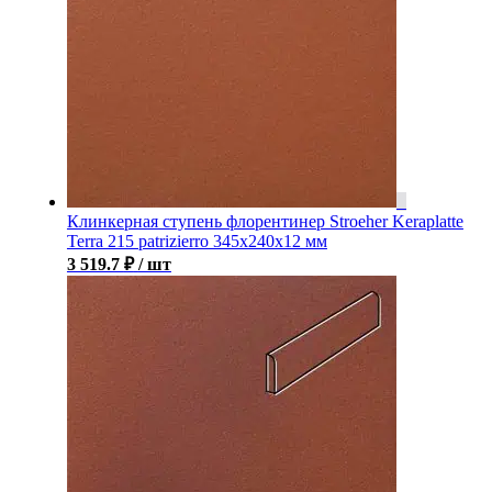
Клинкерная ступень флорентинер Stroeher Keraplatte
Terra 215 patrizierro 345х240х12 мм
3 519.7
₽
/ шт