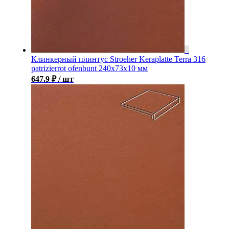
Клинкерный плинтус Stroeher Keraplatte Terra 316
patrizierrot ofenbunt 240х73х10 мм
647.9
₽
/ шт