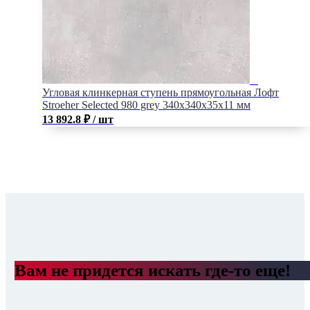
Угловая клинкерная ступень прямоугольная Лофт
Stroeher Selected 980 grey 340х340х35х11 мм
13 892.8
₽
/ шт
Вам не придется искать где-то еще!