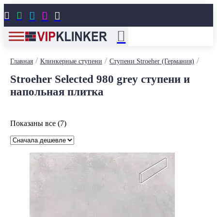





/
/
/
Главная
Клинкерные ступени
Ступени Stroeher (Германия)
Stroeher Selected 980 grey ступени и
напольная плитка
Цены:
Показаны все (7)
по
возрастанию