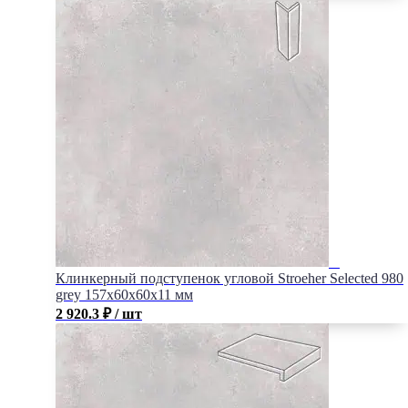
Клинкерный подступенок угловой Stroeher Selected 980
grey 157х60х60х11 мм
2 920.3
₽
/ шт