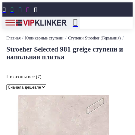





/
/
/
Главная
Клинкерные ступени
Ступени Stroeher (Германия)
Stroeher Selected 981 greige ступени и
напольная плитка
Цены:
Показаны все (7)
по
возрастанию