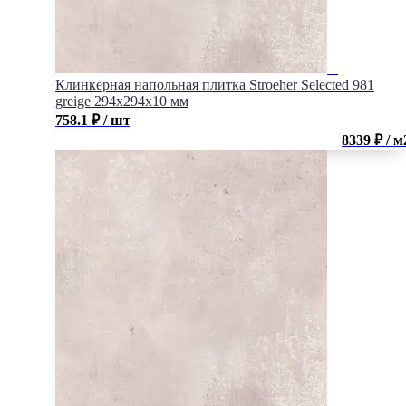
Клинкерная напольная плитка Stroeher Selected 981
greige 294х294х10 мм
758.1
₽
/ шт
8339 ₽ / м