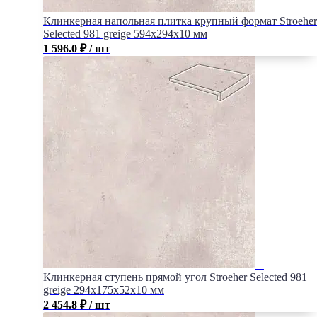
Клинкерная напольная плитка крупный формат Stroeher
Selected 981 greige 594х294х10 мм
1 596.0
₽
/ шт
Клинкерная ступень прямой угол Stroeher Selected 981
greige 294х175х52х10 мм
2 454.8
₽
/ шт