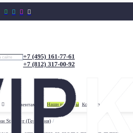




+7 (495) 161-77-61
+7 (812) 317-00-92
Клиентам
Наши шоурумы
Контакты
и Stroeher (Германия)
/