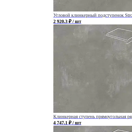
Угловой клинкерный подступенок Stroeh
2 920.3
₽
/ шт
Клинкерная ступень прямоугольная рядо
4 747.1
₽
/ шт