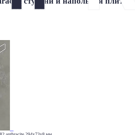
thracite ступени и напольная плитка
82 anthracite 294х73х8 мм