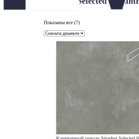
Stroeher Selected 982 an
Цены:
Показаны все (7)
по
возрастанию
Клинкерный цоколь Stroeher Selected 9