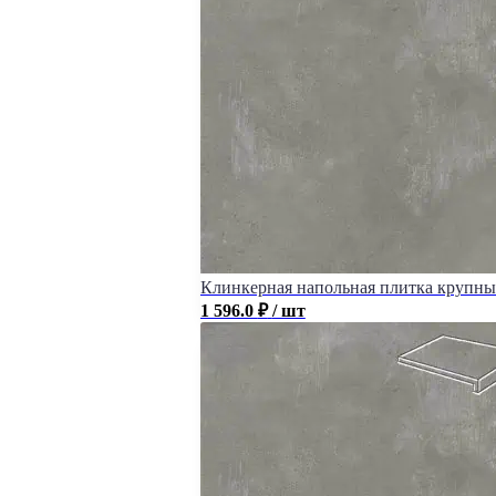
Клинкерная напольная плитка крупный 
1 596.0
₽
/ шт