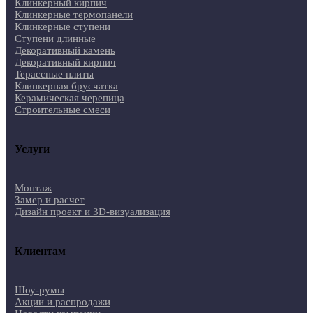
Клинкерный кирпич
Клинкерные термопанели
Клинкерные ступени
Ступени длинные
Декоративный камень
Декоративный кирпич
Терассные плиты
Клинкерная брусчатка
Керамическая черепица
Строительные смеси
Услуги
Монтаж
Замер и расчет
Дизайн проект и 3D-визуализация
Клиентам
Шоу-румы
Акции и распродажи