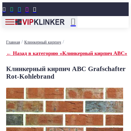





/
/
Главная
Клинкерный кирпич
← Назад в категорию «Клинкерный кирпич ABC»
Клинкерный кирпич ABC Grafschafter
Rot-Kohlebrand