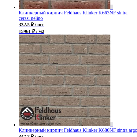
Клинкерный кирпич Feldhaus Klinker K663NF sintra
cerasi nelino
332.5
₽
/ шт
15961 ₽ / м2
Клинкерный кирпич Feldhaus Klinker K680NF sintra arg
347.7
₽
/ шт