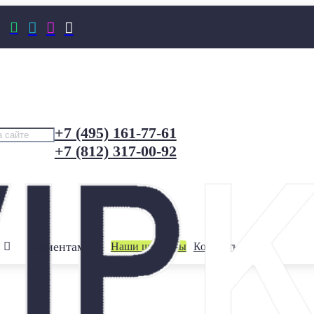




+7 (495) 161-77-61
+7 (812) 317-00-92
Клиентам
Наши шоурумы
Контакты