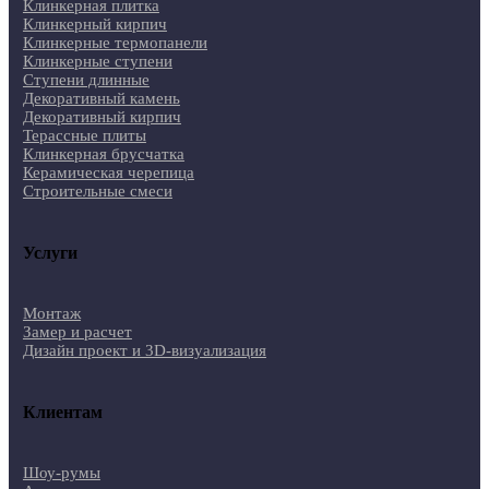
Клинкерная плитка
Клинкерный кирпич
Клинкерные термопанели
Клинкерные ступени
Ступени длинные
Декоративный камень
Декоративный кирпич
Терассные плиты
Клинкерная брусчатка
Керамическая черепица
Строительные смеси
Услуги
Монтаж
Замер и расчет
Дизайн проект и 3D-визуализация
Клиентам
Шоу-румы