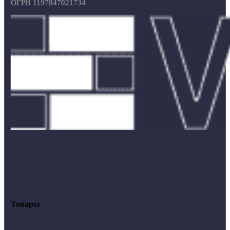
ОГРН 1197847021734
Товары