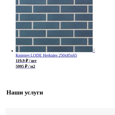
Кирпич LODE Herkules 250x85x65
119.9
₽
/ шт
5995 ₽ / м2
Наши услуги