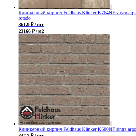
Клинкерный кирпич Feldhaus Klinker K764NF vascu arg
rotado
361.9
₽
/ шт
23166 ₽ / м2
Клинкерный кирпич Feldhaus Klinker K680NF sintra arg
347.7
₽
/ шт