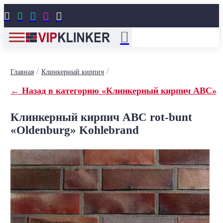





/
/
Главная
Клинкерный кирпич
← Назад в категорию «Клинкерный кирпич ABC»
Клинкерный кирпич ABC rot-bunt
«Oldenburg» Kohlebrand