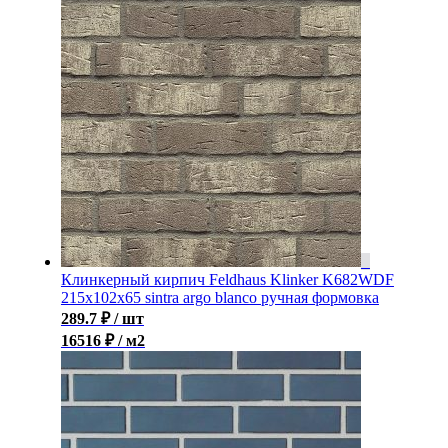
Клинкерный кирпич Feldhaus Klinker K682WDF
215x102x65 sintra argo blanco ручная формовка
289.7
₽
/ шт
16516 ₽ / м2