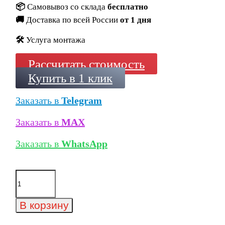
📦
Самовывоз со склада
бесплатно
🚚
Доставка по всей России
от 1 дня
🛠️
Услуга монтажа
Рассчитать стоимость
Купить в 1 клик
Заказать в
Telegram
Заказать в
MAX
Заказать в
WhatsApp
Количество
товара
Кирпич
клинкерный
В корзину
Kerma
Premium