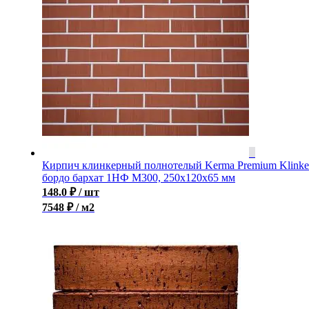
Кирпич клинкерный полнотелый Kerma Premium Klinke
бордо бархат 1НФ M300, 250x120x65 мм
148.0
₽
/ шт
7548 ₽ / м2