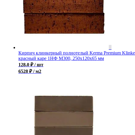
Кирпич клинкерный полнотелый Kerma Premium Klinke
красный каре 1НФ M300, 250x120x65 мм
128.0
₽
/ шт
6528 ₽ / м2