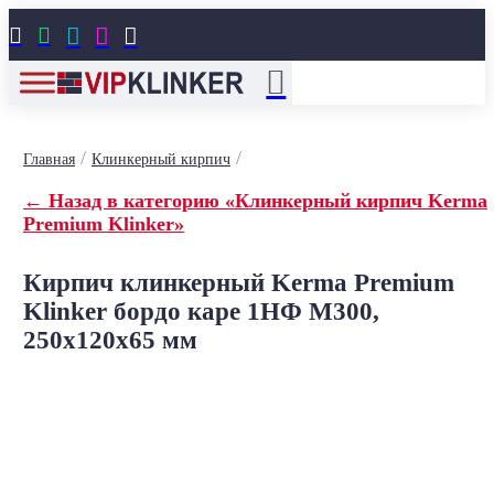





/
/
Главная
Клинкерный кирпич
← Назад в категорию «Клинкерный кирпич Kerma
Premium Klinker»
Кирпич клинкерный Kerma Premium
Klinker бордо каре 1НФ M300,
250x120x65 мм