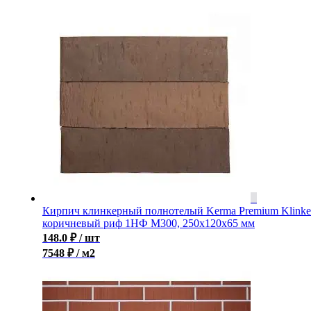
Кирпич клинкерный полнотелый Kerma Premium Klinke
коричневый риф 1НФ M300, 250x120x65 мм
148.0
₽
/ шт
7548 ₽ / м2