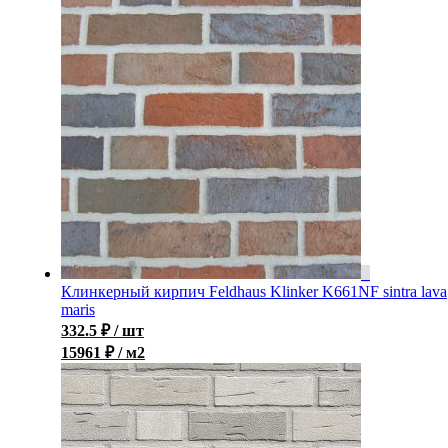
Клинкерный кирпич Feldhaus Klinker K661NF sintra lava
maris
332.5
₽
/ шт
15961 ₽ / м2