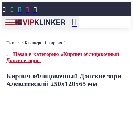





/
/
Главная
Клинкерный кирпич
← Назад в категорию «Кирпич облицовочный
Донские зори»
Кирпич облицовочный Донские зори
Алексеевский 250x120x65 мм