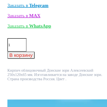
Заказать в
Telegram
Заказать в
MAX
Заказать в
WhatsApp
Количество
товара
Кирпич
облицовочный
В корзину
Донские
зори
Алексеевский
250x120x65
Кирпич облицовочный Донские зори Алексеевский
мм
250x120x65 мм. Изготавливается на заводе Донские зори.
Страна производства Россия. Цвет .