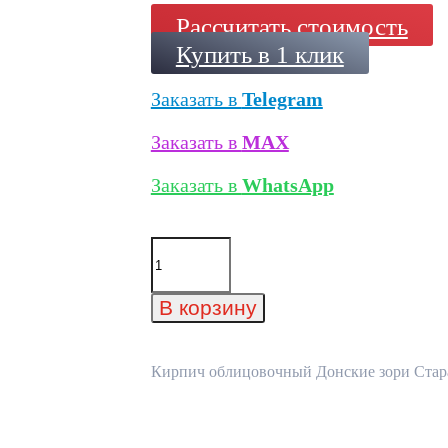
Рассчитать стоимость
Купить в 1 клик
Заказать в
Telegram
Заказать в
MAX
Заказать в
WhatsApp
Количество
товара
Кирпич
облицовочный
В корзину
Донские
зори
Старая
станица
Кирпич облицовочный Донские зори Старая
250x120x65
мм