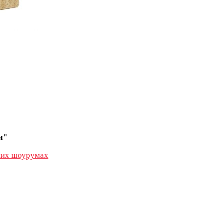
и"
их шоурумах