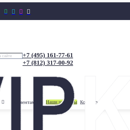




+7 (495) 161-77-61
+7 (812) 317-00-92
Клиентам
Наши шоурумы
Контакты