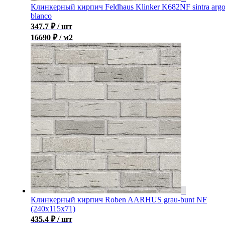
Клинкерный кирпич Feldhaus Klinker K682NF sintra arg
blanco
347.7
₽
/ шт
16690 ₽ / м2
Клинкерный кирпич Roben AARHUS grau-bunt NF
(240х115х71)
435.4
₽
/ шт