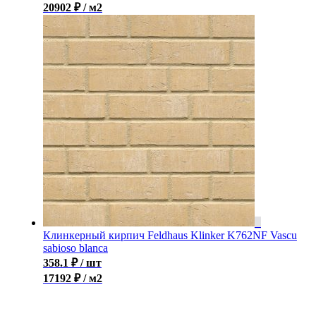
20902 ₽ / м2
Клинкерный кирпич Feldhaus Klinker K762NF Vascu
sabioso blanca
358.1
₽
/ шт
17192 ₽ / м2