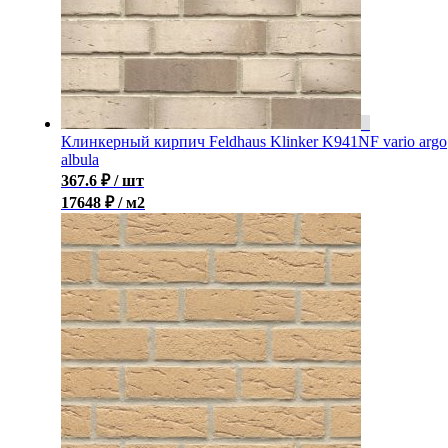
Клинкерный кирпич Feldhaus Klinker K941NF vario argo
albula
367.6
₽
/ шт
17648 ₽ / м2