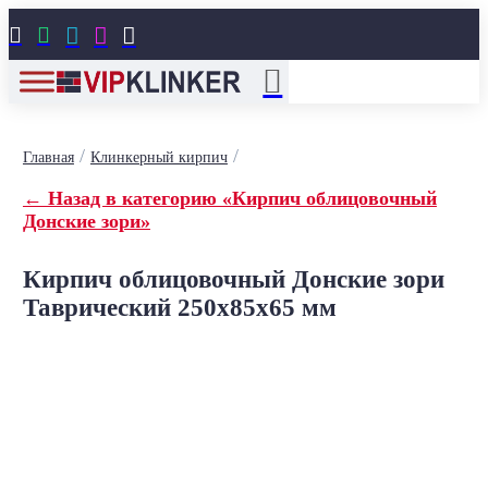





/
/
Главная
Клинкерный кирпич
← Назад в категорию «Кирпич облицовочный
Донские зори»
Кирпич облицовочный Донские зори
Таврический 250x85x65 мм