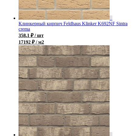
Клинкерный кирпич Feldhaus Klinker K692NF Sintra
crema
358.1
₽
/ шт
17192 ₽ / м2