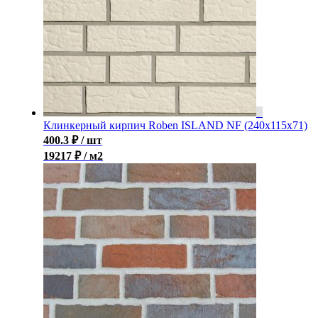
Клинкерный кирпич Roben ISLAND NF (240x115x71)
400.3
₽
/ шт
19217 ₽ / м2