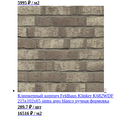
5995 ₽ / м2
Клинкерный кирпич Feldhaus Klinker K682WDF
215x102x65 sintra argo blanco ручная формовка
289.7
₽
/ шт
16516 ₽ / м2