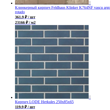
Клинкерный кирпич Feldhaus Klinker K764NF vascu arg
rotado
361.9
₽
/ шт
23166 ₽ / м2
Кирпич LODE Herkules 250x85x65
119.9
₽
/ шт