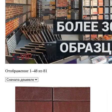
Цены:
Отображение 1–48 из 81
по
возрастанию