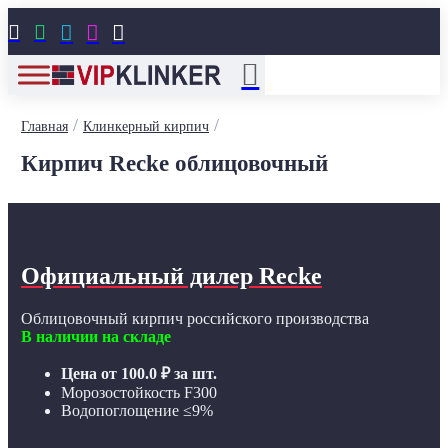





/
/
Главная
Клинкерный кирпич
Кирпич Recke облицовочный
Официальный дилер Recke
Облицовочный кирпич российского производства
В наличии на складе
Цена от
100.0
₽
за шт.
Морозостойкость F300
Водопоглощение ≤9%