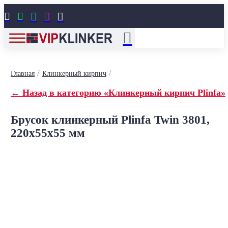





/
/
Главная
Клинкерный кирпич
← Назад в категорию «Клинкерный кирпич Plinfa»
Брусок клинкерный Plinfa Twin 3801,
220x55x55 мм