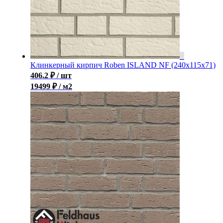
Клинкерный кирпич Roben ISLAND NF (240x115x71)
406.2
₽
/ шт
19499 ₽ / м2