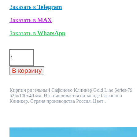
Заказать в
Telegram
Заказать в
MAX
Заказать в
WhatsApp
Количество
товара
Кирпич
ригельный
В корзину
Сафоново
Клинкер
Gold
Line
Кирпич ригельный Сафоново Клинкер Gold Line Series-79,
Series-
525x100x40 мм. Изготавливается на заводе Сафоново
79,
Клинкер. Страна производства Россия. Цвет .
525x100x40
мм