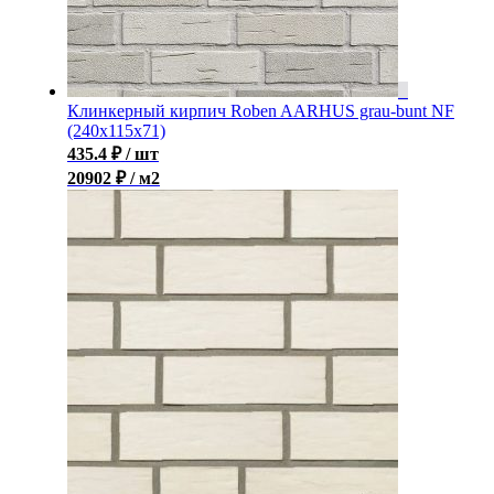
Клинкерный кирпич Roben AARHUS grau-bunt NF
(240х115х71)
435.4
₽
/ шт
20902 ₽ / м2