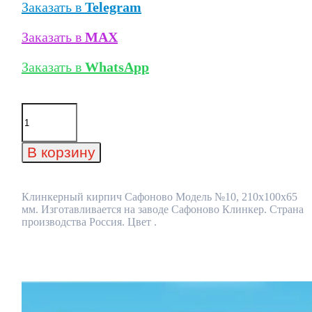
Заказать в
Telegram
Заказать в
MAX
Заказать в
WhatsApp
Количество
товара
Клинкерный
кирпич
В корзину
Сафоново
Модель
№10,
210x100x65
Клинкерный кирпич Сафоново Модель №10, 210x100x65
мм
мм. Изготавливается на заводе Сафоново Клинкер. Страна
производства Россия. Цвет .