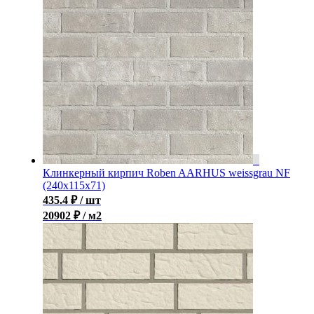
Клинкерный кирпич Roben AARHUS weissgrau NF
(240х115х71)
435.4
₽
/ шт
20902 ₽ / м2