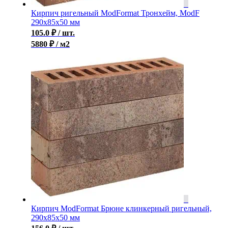
Кирпич ригельный ModFormat Тронхейм, ModF
290x85x50 мм
105.0
₽
/ шт.
5880 ₽ / м2
Кирпич ModFormat Брюне клинкерный ригельный,
290x85x50 мм