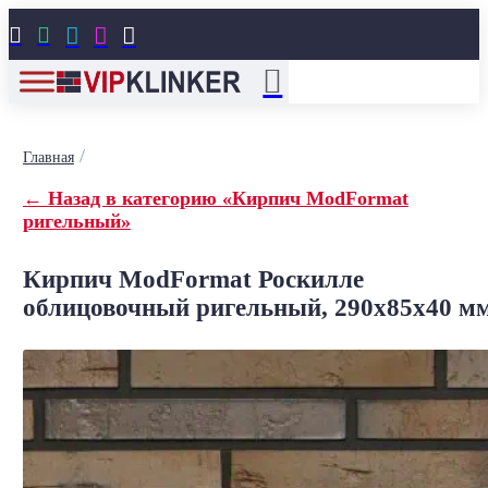





/
Главная
← Назад в категорию «Кирпич ModFormat
ригельный»
Кирпич ModFormat Роскилле
облицовочный ригельный, 290x85x40 м