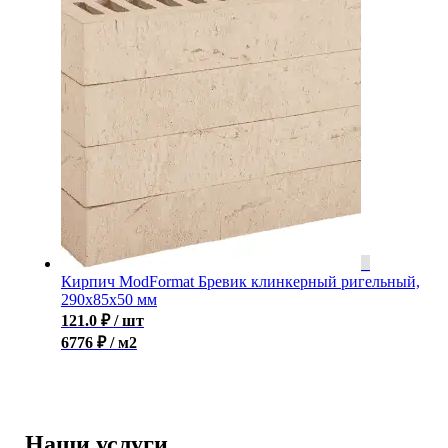
Кирпич ModFormat Бревик клинкерный ригельный,
290x85x50 мм
121.0
₽
/ шт
6776 ₽ / м2
Наши услуги