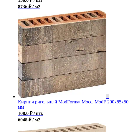
156.0
₽
/ шт
8736 ₽ / м2
Кирпич ригельный ModFormat Мосс, ModF 290x85x50
мм
108.0
₽
/ шт.
6048 ₽ / м2