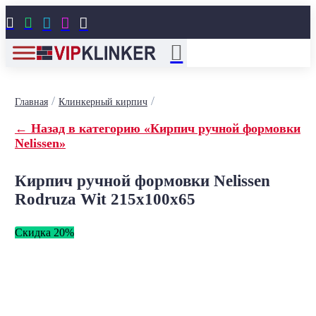





/
/
Главная
Клинкерный кирпич
← Назад в категорию «Кирпич ручной формовки
Nelissen»
Кирпич ручной формовки Nelissen
Rodruza Wit 215x100x65
Скидка 20%