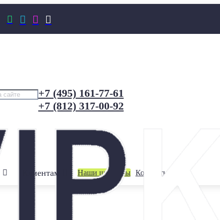




+7 (495) 161-77-61
+7 (812) 317-00-92
Клиентам
Наши шоурумы
Контакты