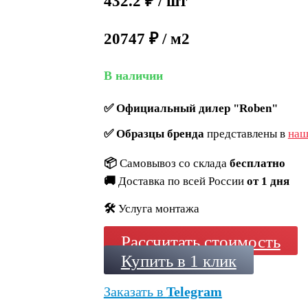
432.2
₽
/ шт
20747 ₽ / м2
В наличии
✅
Официальный дилер "Roben"
✅
Образцы бренда
представлены в
наш
📦
Самовывоз со склада
бесплатно
🚚
Доставка по всей России
от 1 дня
🛠️
Услуга монтажа
Рассчитать стоимость
Купить в 1 клик
Заказать в
Telegram