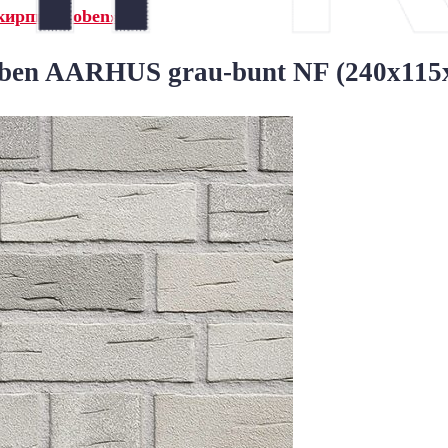
кирпич Roben»
en AARHUS grau-bunt NF (240х115