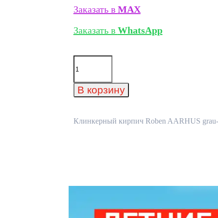
Заказать в
MAX
Заказать в
WhatsApp
Количество
товара
Клинкерный
кирпич
В корзину
Roben
AARHUS
grau-
bunt
Клинкерный кирпич Roben AARHUS grau-bun
NF
(240х115х71)