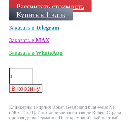
Рассчитать стоимость
Купить в 1 клик
Заказать в
Telegram
Заказать в
MAX
Заказать в
WhatsApp
Количество
товара
Клинкерный
кирпич
В корзину
Roben
Geestbrand
bunt-
weiss
Клинкерный кирпич Roben Geestbrand bunt-weiss NF
NF
(240x115x71). Изготавливается на заводе Roben. Страна
(240x115x71)
производства Германия. Цвет кремово-белый пестрый .