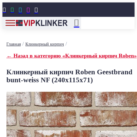





/
/
Главная
Клинкерный кирпич
← Назад в категорию «Клинкерный кирпич Roben»
Клинкерный кирпич Roben Geestbrand
bunt-weiss NF (240x115x71)