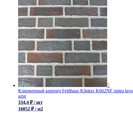
Клинкерный кирпич Feldhaus Klinker K662NF sintra lava
azur
334.4
₽
/ шт
16052 ₽ / м2