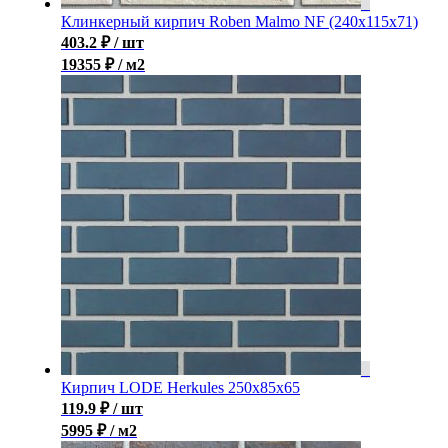
Клинкерный кирпич Roben Malmo NF (240x115x71)
403.2
₽
/ шт
19355 ₽ / м2
Кирпич LODE Herkules 250x85x65
119.9
₽
/ шт
5995 ₽ / м2