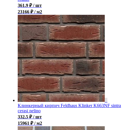
361.9
₽
/ шт
23166 ₽ / м2
Клинкерный кирпич Feldhaus Klinker K663NF sintra
cerasi nelino
332.5
₽
/ шт
15961 ₽ / м2