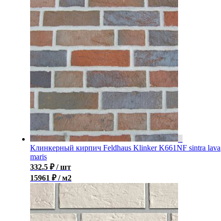
Клинкерный кирпич Feldhaus Klinker K661NF sintra lava
maris
332.5
₽
/ шт
15961 ₽ / м2