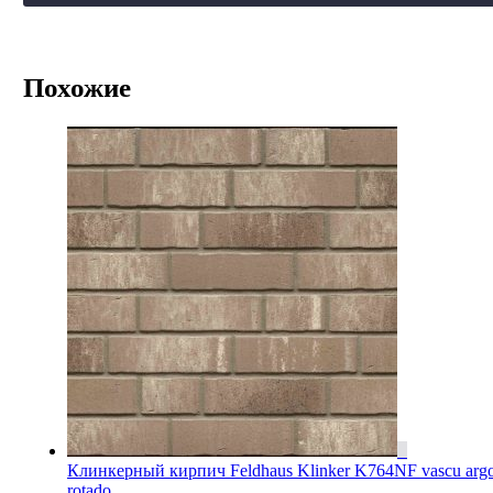
Похожие
Клинкерный кирпич Feldhaus Klinker K764NF vascu arg
rotado