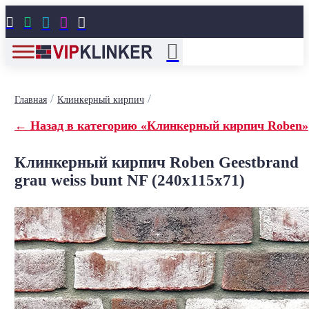





/
/
Главная
Клинкерный кирпич
← Назад в категорию «Клинкерный кирпич Roben»
Клинкерный кирпич Roben Geestbrand
grau weiss bunt NF (240x115x71)