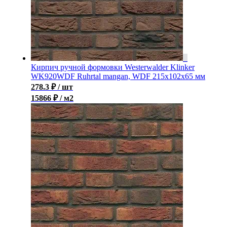
Кирпич ручной формовки Westerwalder Klinker
WK920WDF Ruhrtal mangan, WDF 215x102x65 мм
278.3
₽
/ шт
15866 ₽ / м2