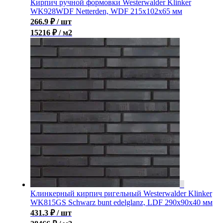
Кирпич ручной формовки Westerwalder Klinker
WK928WDF Netterden, WDF 215x102x65 мм
266.9
₽
/ шт
15216 ₽ / м2
Клинкерный кирпич ригельный Westerwalder Klinker
WK815GS Schwarz bunt edelglanz, LDF 290х90х40 мм
431.3
₽
/ шт