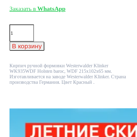
Заказать в
WhatsApp
Количество
товара
Кирпич
ручной
В корзину
формовки
Westerwalder
Klinker
WK935WDF
Кирпич ручной формовки Westerwalder Klinker
Holsten
WK935WDF Holsten baroc, WDF 215x102x65 мм.
baroc,
Изготавливается на заводе Westerwalder Klinker. Страна
WDF
производства Германия. Цвет Красный .
215x102x65
мм