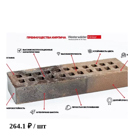
264.1
₽
/ шт